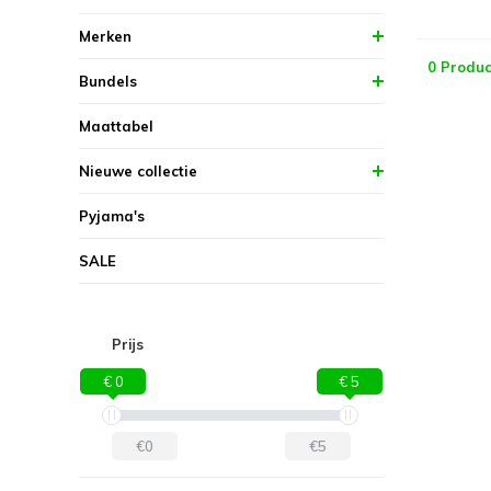
Merken
0 Produc
Bundels
Maattabel
Nieuwe collectie
Pyjama's
SALE
Prijs
€ 0
€ 5
€0
€5