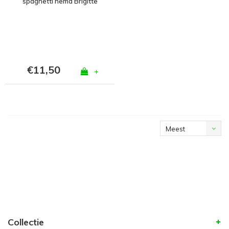
spaghetti hemd Brigitte
Zwart
€11,50
+
Meest
bekeken
Collectie