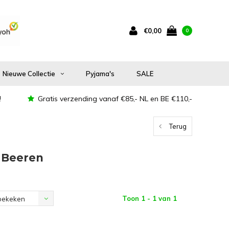
€0,00
0
Nieuwe Collectie
Pyjama's
SALE
!
Gratis verzending vanaf €85,- NL en BE €110,-
Terug
 Beeren
Toon 1 - 1 van 1
bekeken