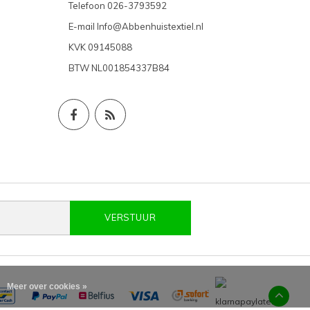
Telefoon
026-3793592
E-mail
Info@Abbenhuistextiel.nl
KVK
09145088
BTW
NL001854337B84
VERSTUUR
Meer over cookies »