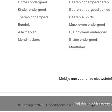
Dames ondergoed
Beeren ondergoed heren
Kinder ondergoed
Beeren ondergoed dames
Thermo ondergoed
Beeren T-Shirts
Bundels
Maxx owen ondergoed
Alle merken
RJ Bodywear ondergoed
Mondmaskers
E-Line ondergoed
Maattabel
Meld je aan voor onze nieuwsbrief
Wij slaan cookies op om o
© Copyright 2026 - Onderbroekplein.nl
Onderbroekplein
/
-
beoor