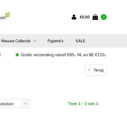
€0,00
0
Nieuwe Collectie
Pyjama's
SALE
!
Gratis verzending vanaf €85,- NL en BE €110,-
Terug
Toon 1 - 1 van 1
bekeken