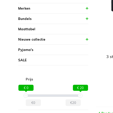
Merken
Bundels
Maattabel
Nieuwe collectie
Pyjama's
3 s
SALE
Prijs
€ 0
€ 20
€0
€20