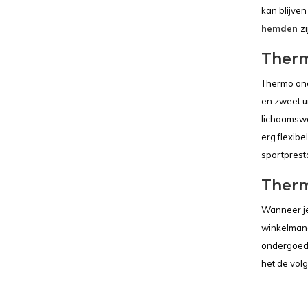
kan blijve
hemden
z
Therm
Thermo ond
en zweet u
lichaamswa
erg flexibe
sportpresta
Ther
Wanneer je
winkelmand
ondergoed e
het de volg