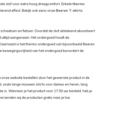
ele stof voor extra hoog draagcomfort. Enkele
thermo
olerend effect. Bekijk ook eens onze
Beeren T-shirts
.
 schaatsen en fietsen. Doordat de stof uitstekend absorbeert
d altijd aangenaam. Het ondergoed houdt de
Daarnaast is het thermo ondergoed van bijvoorbeeld Beeren
n de bewegingsvrijheid van het ondergoed bevordert de
 onze website bestellen door het gewenste product in de
ed, zoals lange mouwen shirts voor dames en heren, lang
e is. Wanneer je het product voor 17.00 uur besteld, heb je
verzenden wij de producten gratis naar je toe.