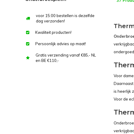
37 Prod
voor 15:00 bestellen is dezelfde
dag verzonden!
Ther
Kwaliteit producten!
Onderbroe
Persoonlijk advies op maat!
verkrijgba
ondergoed 
Gratis verzending vanaf €85,- NL
en BE €110,-
Ther
Voor dames
Daarnaast 
is heerlij
Voor de ec
Ther
Onderbroek
verkrijgba