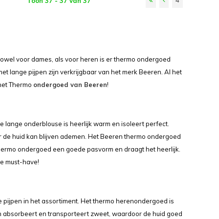
4
Toon 37 - 37 van 37
Zowel voor dames, als voor heren is er thermo ondergoed
t lange pijpen zijn verkrijgbaar van het merk Beeren. Al het
 het Thermo
ondergoed van Beeren
!
 lange onderblouse is heerlijk warm en isoleert perfect.
or de huid kan blijven ademen. Het Beeren thermo ondergoed
t thermo ondergoed een goede pasvorm en draagt het heerlijk.
te must-have!
 pijpen in het assortiment. Het thermo herenondergoed is
en absorbeert en transporteert zweet, waardoor de huid goed