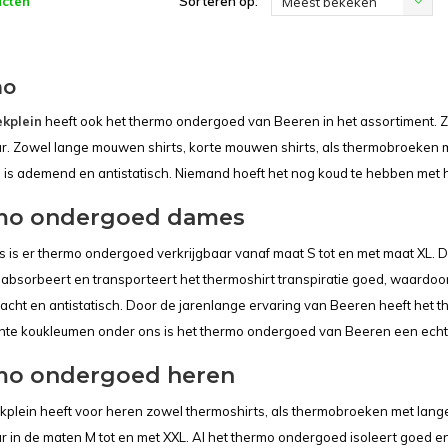
ucten
Sorteren op:
Meest bekeken
mo
kplein
heeft ook het thermo ondergoed van Beeren in het assortiment. 
ar. Zowel lange mouwen shirts, korte mouwen shirts, als thermobroeken me
is ademend en antistatisch. Niemand hoeft het nog koud te hebben met
mo ondergoed dames
 is er thermo ondergoed verkrijgbaar vanaf maat S tot en met maat XL. De
absorbeert en transporteert het thermoshirt transpiratie goed, waardo
k zacht en antistatisch. Door de jarenlange ervaring van Beeren heeft he
hte koukleumen onder ons is het thermo ondergoed van Beeren een ech
mo ondergoed heren
plein heeft voor heren zowel thermoshirts, als thermobroeken met lange
ar in de maten M tot en met XXL. Al het thermo ondergoed isoleert goed 