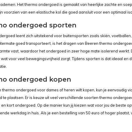
n ademen. Het thermo ondergoed is gemaakt van heerlijke zachte en soep
ijn voorzien van een elastische kol die goed aansluit voor een optimaal is
o ondergoed sporten
ergoed leent zich uitstekend voor buitensporten zoals skiën, voetballen,
itermate goed transporteert, is het dragen van Beeren thermo ondergoe
rmte vast, waardoor het ondergoed in zeer hoge mate isolerend werkt. 
l wat voor veel bewegingsvrijheid zorgt. Tijdens sporten is dat ideaal e
tie.
mo ondergoed kopen
 thermo ondergoed voor dames of heren wilt kopen, kun je eenvoudig via
 te plaatsen. Er is keuze uit veel verschillende soorten thermo ondergo
n kort ondergoed. Op die manier kun jij kiezen wat voor jou de beste opti
ende werkdag in huis. Als je een bestelling van 50 euro of hoger plaatst, 