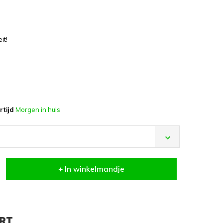
it!
rtijd
Morgen in huis
+ In winkelmandje
ART