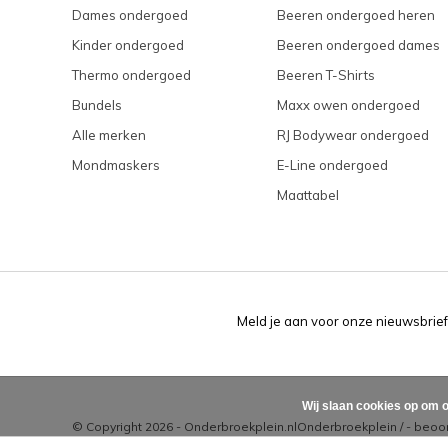
Dames ondergoed
Beeren ondergoed heren
Kinder ondergoed
Beeren ondergoed dames
Thermo ondergoed
Beeren T-Shirts
Bundels
Maxx owen ondergoed
Alle merken
RJ Bodywear ondergoed
Mondmaskers
E-Line ondergoed
Maattabel
Meld je aan voor onze nieuwsbrief
Wij slaan cookies op om o
© Copyright 2026 - Onderbroekplein.nl
Onderbroekplein
/
-
beoor