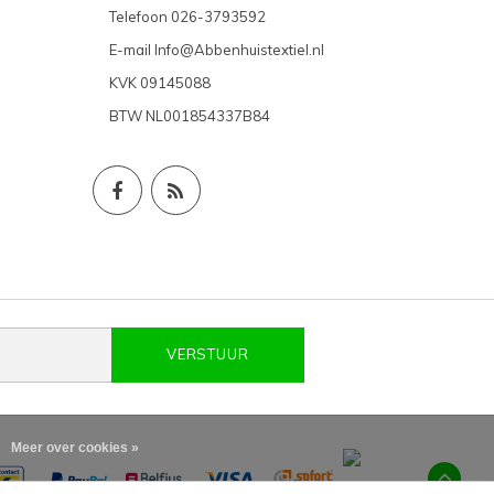
Telefoon
026-3793592
E-mail
Info@Abbenhuistextiel.nl
KVK
09145088
BTW
NL001854337B84
VERSTUUR
Meer over cookies »