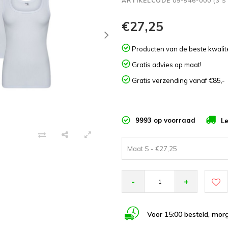
ARTIKELCODE
09-546-000 (3 
€27,25
Producten van de beste kwalite
Gratis advies op maat!
Gratis verzending vanaf €85,-
9993 op voorraad
Le
Maat S - €27,25
-
+
Voor 15:00 besteld, morg