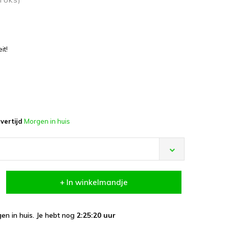
STUKS)
it!
vertijd
Morgen in huis
+ In winkelmandje
en in huis. Je hebt nog
2:25:19
uur