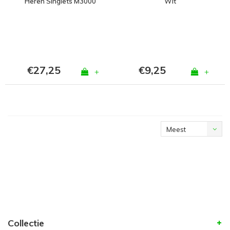
Heren Singlets M3000
Wit
Wit Bundel van 3
€27,25
€9,25
+
+
Meest
bekeken
Collectie