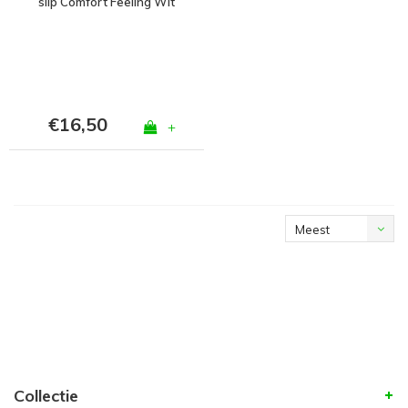
slip Comfort Feeling Wit
€16,50
+
Meest
bekeken
Collectie