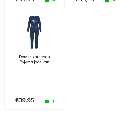
+
+
Dames katoenen
Pyjama Jade van
Gionettic met lange
mouw
€39,95
+