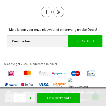
Meld je aan voor onze nieuwsbrief en ontvang unieke Deals!
VERSTUUR
© Copyright 2026 - Onderbroekplein.nl
Wij slaan cookies op om onze website te verbeteren. Is dat akkoord?
Onderbroekplein
/
-
beoordelingen op
-
+
+ In winkelmandje
Ja
Nee
Meer over cookies »