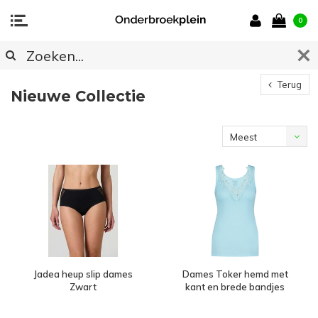
0
Terug
Nieuwe Collectie
Meest
bekeken
Jadea heup slip dames
Dames Toker hemd met
Zwart
kant en brede bandjes
Turquoise