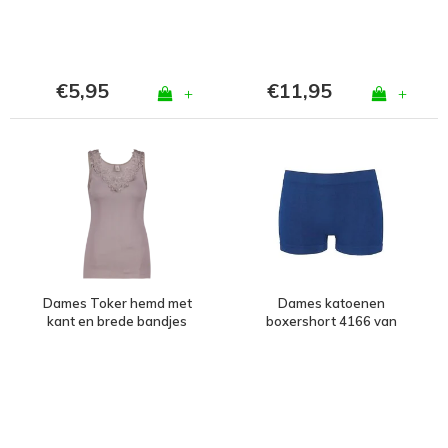
€5,95
€11,95
+
+
Dames Toker hemd met
Dames katoenen
kant en brede bandjes
boxershort 4166 van
Taupe
J&C Marine