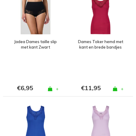
Jadea Dames taille slip
Dames Toker hemd met
met kant Zwart
kant en brede bandjes
Bordeaux
€6,95
€11,95
+
+