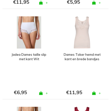
€11,95
€5,95
+
+
Jadea Dames taille slip
Dames Toker hemd met
met kant Wit
kant en brede bandjes
Huid
€6,95
€11,95
+
+